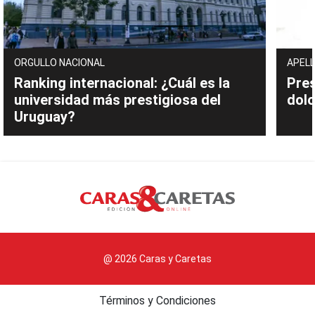
ORGULLO NACIONAL
APELL
Ranking internacional: ¿Cuál es la
Pres
universidad más prestigiosa del
dolo
Uruguay?
@ 2026 Caras y Caretas
Términos y Condiciones