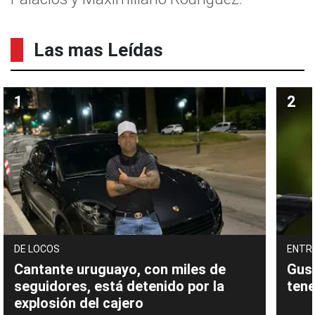
Las mas Leídas
DE LOCOS
ENTR
Cantante uruguayo, con miles de
Gust
seguidores, está detenido por la
tene
explosión del cajero