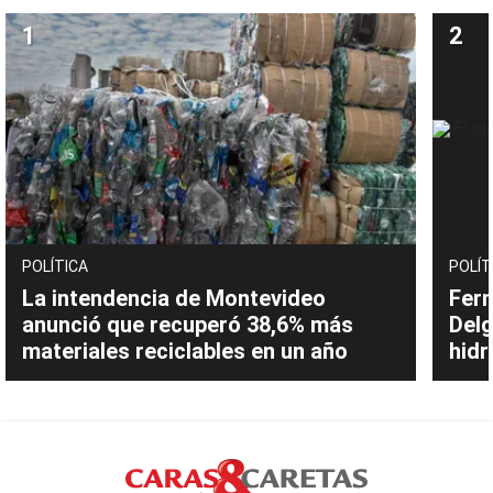
POLÍTICA
POLÍT
La intendencia de Montevideo
Fern
anunció que recuperó 38,6% más
Delg
materiales reciclables en un año
hidr