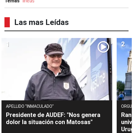
Temas
líneas
Las mas Leídas
APELLIDO "INMACULADO"
ORGU
Presidente de AUDEF: "Nos genera
Rank
dolor la situación con Matosas"
univ
Uru