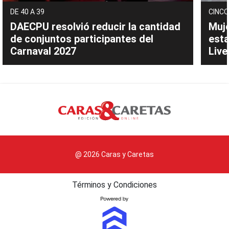
DE 40 A 39
CINCO
DAECPU resolvió reducir la cantidad
Muje
de conjuntos participantes del
esta
Carnaval 2027
Live
@ 2026 Caras y Caretas
Términos y Condiciones