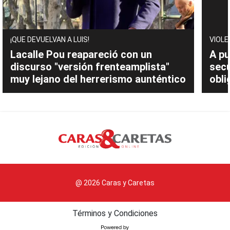
¡QUE DEVUELVAN A LUIS!
VIOLE
Lacalle Pou reapareció con un
A pu
discurso "versión frenteamplista"
sec
muy lejano del herrerismo aunténtico
obli
@ 2026 Caras y Caretas
Términos y Condiciones