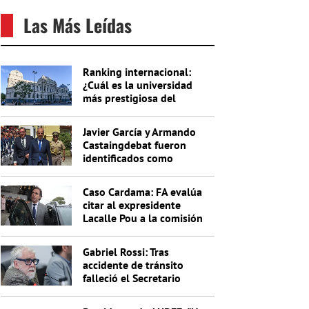
Las Más Leídas
Ranking internacional:
¿Cuál es la universidad
más prestigiosa del
Uruguay?
Javier García y Armando
Castaingdebat fueron
identificados como
indagados en el caso
Cardama
Caso Cardama: FA evalúa
citar al expresidente
Lacalle Pou a la comisión
investigadora
Gabriel Rossi: Tras
accidente de tránsito
falleció el Secretario
General de la Junta
Nacional de Drogas