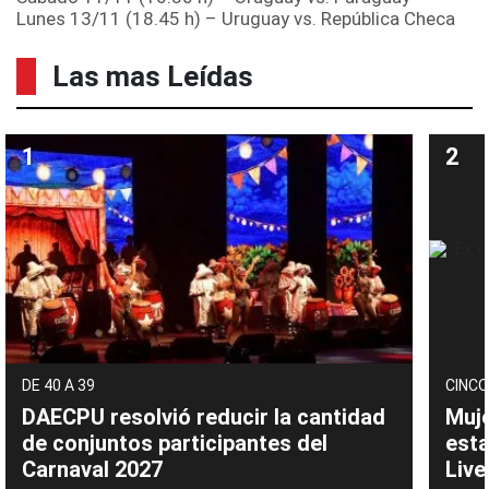
Lunes 13/11 (18.45 h) – Uruguay vs. República Checa
Las mas Leídas
DE 40 A 39
CINCO
DAECPU resolvió reducir la cantidad
Muje
de conjuntos participantes del
esta
Carnaval 2027
Live