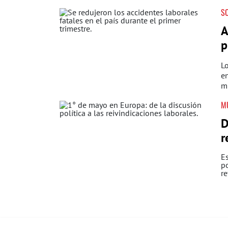
S
A
p
Lo
en
mi
M
D
r
E
po
re