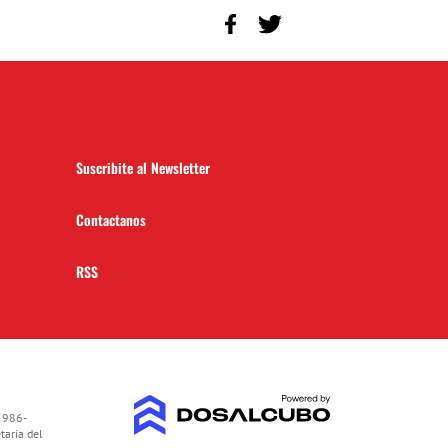
Suscribite al Newsletter
Contactanos
RSS
 986-
taria del