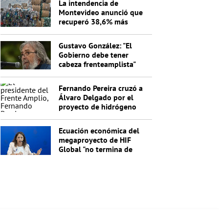
La intendencia de
Montevideo anunció que
recuperó 38,6% más
materiales reciclables en
un año
Gustavo González: "El
Gobierno debe tener
cabeza frenteamplista"
Fernando Pereira cruzó a
Álvaro Delgado por el
proyecto de hidrógeno
verde: "No entiende nada"
Ecuación económica del
megaproyecto de HIF
Global "no termina de
cerrar"