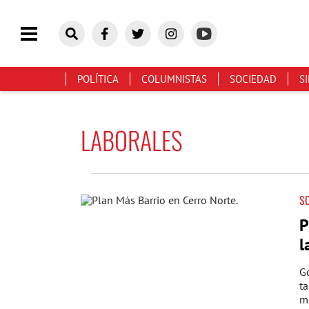
POLÍTICA
COLUMNISTAS
SOCIEDAD
S
LABORALES
S
P
l
Go
ta
me