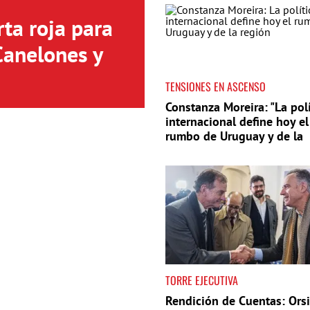
ta roja para
Canelones y
TENSIONES EN ASCENSO
Constanza Moreira: "La polí
internacional define hoy el
rumbo de Uruguay y de la
región"
TORRE EJECUTIVA
Rendición de Cuentas: Orsi