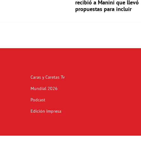
recibió a Manini que llevó
propuestas para incluir
Caras y Caretas Tv
Mundial 2026
Podcast
Edición Impresa