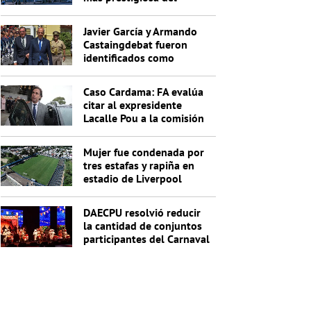
Uruguay?
Javier García y Armando
Castaingdebat fueron
identificados como
indagados en el caso
Cardama
Caso Cardama: FA evalúa
citar al expresidente
Lacalle Pou a la comisión
investigadora
Mujer fue condenada por
tres estafas y rapiña en
estadio de Liverpool
DAECPU resolvió reducir
la cantidad de conjuntos
participantes del Carnaval
2027