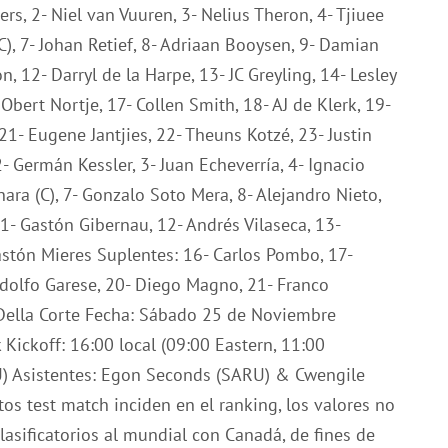
ers, 2- Niel van Vuuren, 3- Nelius Theron, 4- Tjiuee
C), 7- Johan Retief, 8- Adriaan Booysen, 9- Damian
, 12- Darryl de la Harpe, 13- JC Greyling, 14- Lesley
bert Nortje, 17- Collen Smith, 18- AJ de Klerk, 19-
21- Eugene Jantjies, 22- Theuns Kotzé, 23- Justin
- Germán Kessler, 3- Juan Echeverría, 4- Ignacio
ara (C), 7- Gonzalo Soto Mera, 8- Alejandro Nieto,
1- Gastón Gibernau, 12- Andrés Vilaseca, 13-
Gastón Mieres Suplentes: 16- Carlos Pombo, 17-
odolfo Garese, 20- Diego Magno, 21- Franco
 Della Corte Fecha: Sábado 25 de Noviembre
ickoff: 16:00 local (09:00 Eastern, 11:00
U) Asistentes: Egon Seconds (SARU) & Cwengile
tos test match inciden en el ranking, los valores no
lasificatorios al mundial con Canadá, de fines de