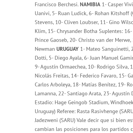
Francisco Berchesi.
NAMIBIA
1- Casper Vivi
Uanivi, 5- Ruan Ludick, 6- Rohan Kitshoff (
Stevens, 10- Cliven Loubser, 11- Gino Wilson
Klim, 15- Chrysander Botha Suplentes: 16- O
Prince Gaoseb, 20- Christo van der Merwe, 
Newman
URUGUAY
1- Mateo Sanguinetti, 2
Dotti, 5- Diego Ayala, 6- Juan Manuel Gamin
9- Agustín Ormaechea, 10- Rodrigo Silva, 1
Nicolás Freitas, 14- Federico Favaro, 15- 
Carlos Arboleya, 18- Matías Benítez, 19- R
Lamanna, 22- Santiago Arata, 23- Agustín
Estadio: Hage Geingob Stadium, Windhoek K
Uruguay) Referee: Rasta Rasivhenge (SAR
Jadezweni (SARU) Vale decir que si bien es
cambian las posiciones para los partidos c