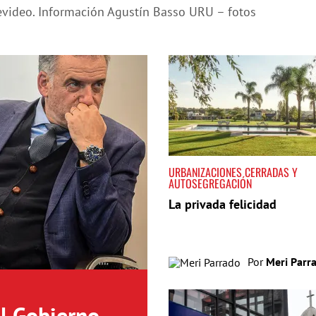
tevideo. Información Agustín Basso URU – fotos
URBANIZACIONES CERRADAS Y
AUTOSEGREGACIÓN
La privada felicidad
Por
Meri Parr
el Gobierno