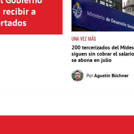
recibir a
rtados
UNA VEZ MÁS
200 tercerizados del Mides
siguen sin cobrar el salari
se abona en julio
Por
Agustín Büchner