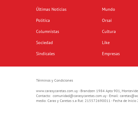
Últimas Noticias
Mundo
Política
Orsai
Columnistas
Cultura
Sociedad
Like
Sindicales
Empresas
Términos y Condiciones
www.carasycaretas.com.uy - Brandzen 1984 Apto 901, Montevide
Contacto:
comunidad@carasycaretas.com.uy
- Email:
caretas@ad
medio: Caras y Caretas s.a Rut: 215572690011 - Fecha de Inici