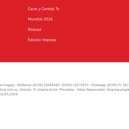
Caras y Caretas Tv
Mundial 2026
Podcast
Edición Impresa
o Uruguay - Teléfonos: (0598) 24066480 - (0598) 24070954 - Whatsapp: (0598) 92 982
inet.com.uy
- Director: Dr. Alberto Grille - Periodista – Editor Responsable - Empresa propie
o 26/05/2008