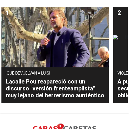
¡QUE DEVUELVAN A LUIS!
VIOLE
Lacalle Pou reapareció con un
A pu
discurso "versión frenteamplista"
sec
muy lejano del herrerismo aunténtico
obli