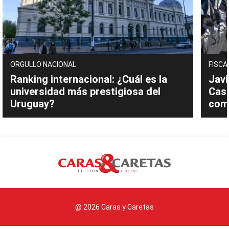
ORGULLO NACIONAL
FISCA
Ranking internacional: ¿Cuál es la
Javi
universidad más prestigiosa del
Cast
Uruguay?
com
@ 2026 Caras y Caretas