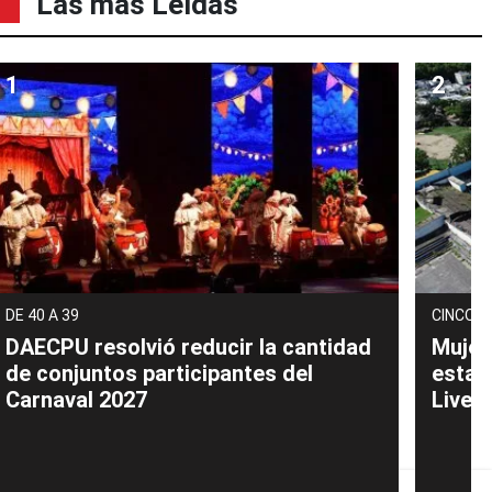
Las mas Leídas
DE 40 A 39
CINCO A
DAECPU resolvió reducir la cantidad
Mujer
de conjuntos participantes del
estaf
Carnaval 2027
Liver