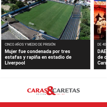
CINCO AÑOS Y MEDIO DE PRISIÓN
DE 40
Mujer fue condenada por tres
DAEC
estafas y rapiña en estadio de
de c
Liverpool
Carn