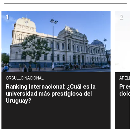
ORGULLO NACIONAL
APELL
Ranking internacional: ¿Cuál es la
Pres
universidad más prestigiosa del
dolo
Uruguay?