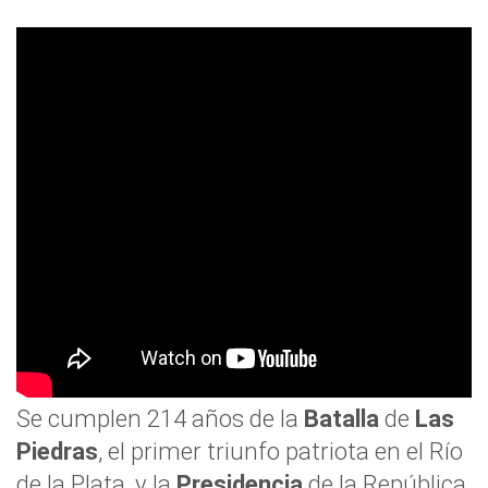
Se cumplen 214 años de la
Batalla
de
Las
Piedras
, el primer triunfo patriota en el Río
de la Plata, y la
Presidencia
de la República,