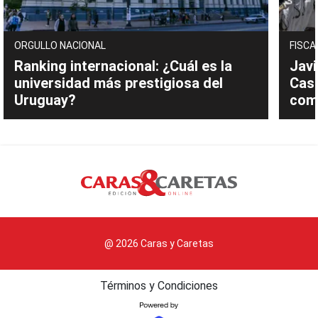
ORGULLO NACIONAL
FISCA
Ranking internacional: ¿Cuál es la
Javi
universidad más prestigiosa del
Cast
Uruguay?
com
@ 2026 Caras y Caretas
Términos y Condiciones