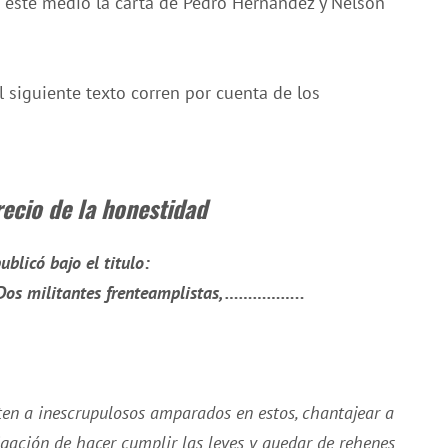
a este medio la carta de Pedro Hernández y Nelson
l siguiente texto corren por cuenta de los
recio de la honestidad
ublicó bajo el titulo:
Dos militantes frenteamplistas, ……………..
iten a inescrupulosos amparados en estos, chantajear a
gación de hacer cumplir las leyes y quedar de rehenes