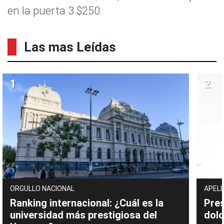
en la puerta 3 $250.
Las mas Leídas
ORGULLO NACIONAL
APELL
Ranking internacional: ¿Cuál es la
Pres
universidad más prestigiosa del
dolo