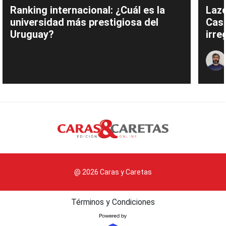
Ranking internacional: ¿Cuál es la
Lazo
universidad más prestigiosa del
Cas
Uruguay?
irre
@ 2026 Caras y Caretas
Términos y Condiciones