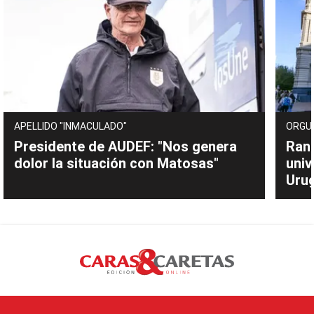
APELLIDO "INMACULADO"
ORGU
Presidente de AUDEF: "Nos genera
Rank
dolor la situación con Matosas"
univ
Uru