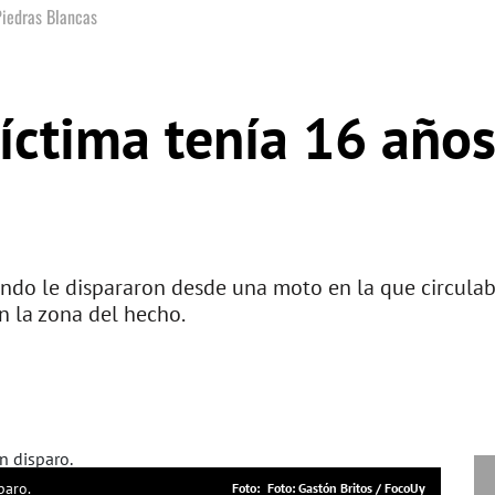
Piedras Blancas
íctima tenía 16 años
ndo le dispararon desde una moto en la que circulab
n la zona del hecho.
paro.
Foto: Gastón Britos / FocoUy