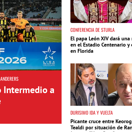
CONFERENCIA DE STURLA
El papa León XIV dará una
en el Estadio Centenario y 
en Florida
WANDERERS
o Intermedio a
e
DURISIMO IDA Y VUELTA
Picante cruce entre Keorog
Tealdi por situación de Ra