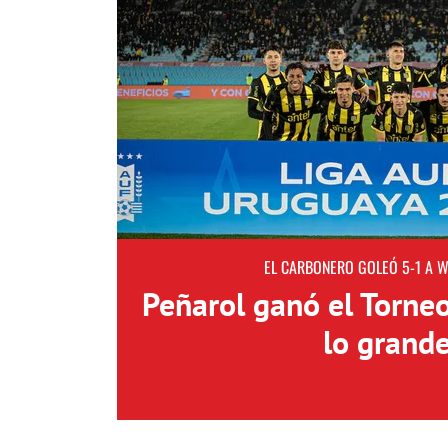
EL CARBONERO GOLEÓ 5-1 A 
Peñarol ganó el Torne
lo grand