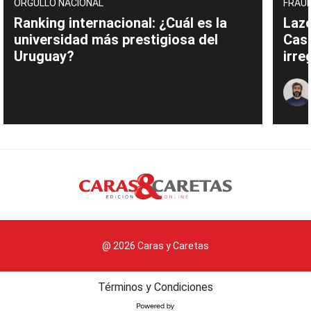
ORGULLO NACIONAL
FRAUD
Ranking internacional: ¿Cuál es la
Lazo
universidad más prestigiosa del
Cas
Uruguay?
irre
@ 2026 Caras y Caretas
Términos y Condiciones