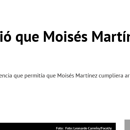
vió que Moisés Martí
encia que permitía que Moisés Martínez cumpliera arr
Foto: Leonardo Carreño/FocoUy