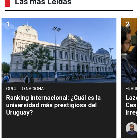
Las mas Leídas
ORGULLO NACIONAL
FRAUD
Ranking internacional: ¿Cuál es la
Lazo
universidad más prestigiosa del
Cas
Uruguay?
irre