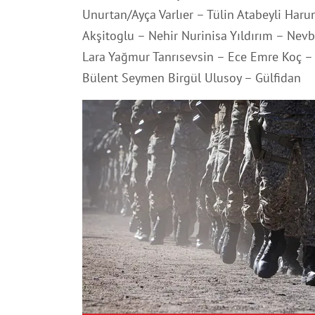
Unurtan/Ayça Varlıer – Tülin Atabeyli Haru
Akşitoglu – Nehir Nurinisa Yıldırım – Ne
Lara Yağmur Tanrısevsin – Ece Emre Koç –
Bülent Seymen Birgül Ulusoy – Gülfidan