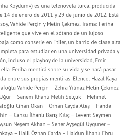
eriha Koydum») es una telenovela turca, producida
e 14 de enero de 2011 y 29 de junio de 2012. Está
soy, Vahide Perçin y Metin Çekmez. Trama: Feriha
nteligente que vive en el sótano de un lujoso
baja como conserje en Etiler, un barrio de clase alta
mpleta para estudiar en una universidad privada y
ón, incluso el playboy de la universidad, Emir
 ella. Feriha mentirá sobre su vida y se hará pasar
da entre sus propias mentiras. Elenco: Hazal Kaya
rafoğlu Vahide Perçin – Zehra Yılmaz Metin Çekmez
 Uğur – Sanem İlhanlı Melih Selçuk – Mehmet
rafoğlu Cihan Okan – Orhan Ceyda Ateş – Hande
in – Cansu İlhanlı Barış Kılıç – Levent Seymen
 Aysun Neşem Akhan – Seher Ayşegül Uyguner –
nkaya – Halil Özhan Carda – Haldun İlhanlı Ebru