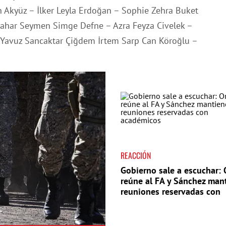
n Akyüz – İlker Leyla Erdoğan – Sophie Zehra Buket
vbahar Seymen Simge Defne – Azra Feyza Civelek –
 Yavuz Sancaktar Çiğdem İrtem Sarp Can Köroğlu –
REACCIÓN
Gobierno sale a escuchar: 
reúne al FA y Sánchez man
reuniones reservadas con
académicos