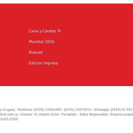
Caras y Caretas Tv
Mundial 2026
Podcast
Edición Impresa
o Uruguay - Teléfonos: (0598) 24066480 - (0598) 24070954 - Whatsapp: (0598) 92 982
inet.com.uy
- Director: Dr. Alberto Grille - Periodista – Editor Responsable - Empresa propie
o 26/05/2008