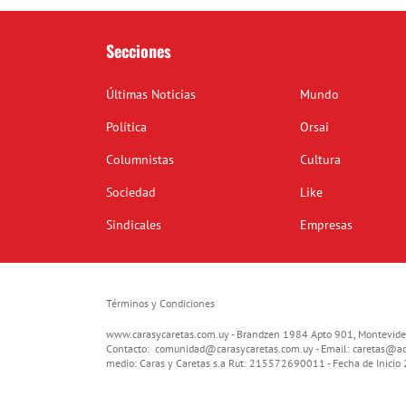
Secciones
Últimas Noticias
Mundo
Política
Orsai
Columnistas
Cultura
Sociedad
Like
Sindicales
Empresas
Términos y Condiciones
www.carasycaretas.com.uy - Brandzen 1984 Apto 901, Montevide
Contacto:
comunidad@carasycaretas.com.uy
- Email:
caretas@ad
medio: Caras y Caretas s.a Rut: 215572690011 - Fecha de Inici