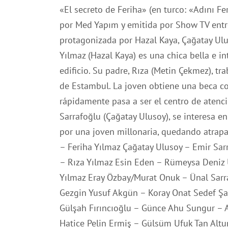
«El secreto de Feriha» (en turco: «Adını F
por Med Yapım y emitida por Show TV entr
protagonizada por Hazal Kaya, Çağatay Ulu
Yılmaz (Hazal Kaya) es una chica bella e i
edificio. Su padre, Rıza (Metin Çekmez), tra
de Estambul. La joven obtiene una beca co
rápidamente pasa a ser el centro de atenci
Sarrafoğlu (Çağatay Ulusoy), se interesa en
por una joven millonaria, quedando atrapa
– Feriha Yılmaz Çağatay Ulusoy – Emir Sar
– Rıza Yılmaz Esin Eden – Rümeysa Deniz
Yılmaz Eray Özbay/Murat Onuk – Ünal Sar
Gezgin Yusuf Akgün – Koray Onat Sedef Şah
Gülşah Fırıncıoğlu – Günce Ahu Sungur –
Hatice Pelin Ermiş – Gülsüm Ufuk Tan Altu