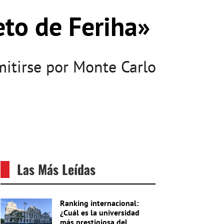
eto de Feriha»
itirse por Monte Carlo
Las Más Leídas
Ranking internacional:
¿Cuál es la universidad
más prestigiosa del