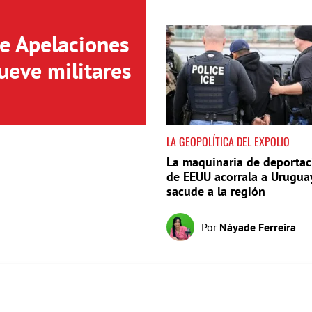
de Apelaciones
ueve militares
LA GEOPOLÍTICA DEL EXPOLIO
La maquinaria de deportac
de EEUU acorrala a Urugua
sacude a la región
Por
Náyade Ferreira