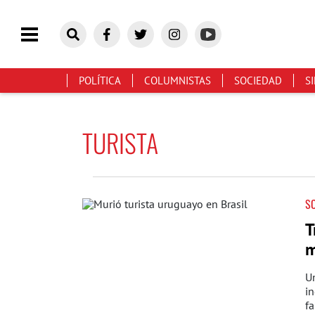
POLÍTICA
COLUMNISTAS
SOCIEDAD
S
TURISTA
S
T
m
Un
in
fa