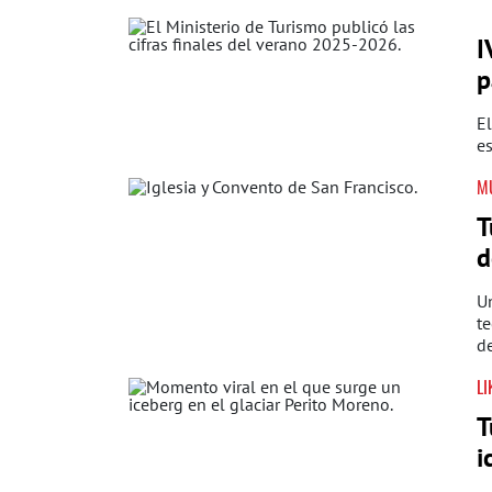
I
p
El
es
M
T
d
Un
te
d
LI
T
i