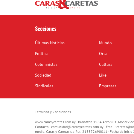
Secciones
Últimas Noticias
Mundo
Política
Orsai
Columnistas
Cultura
Sociedad
Like
Sindicales
Empresas
Términos y Condiciones
www.carasycaretas.com.uy - Brandzen 1984 Apto 901, Montevide
Contacto:
comunidad@carasycaretas.com.uy
- Email:
caretas@ad
medio: Caras y Caretas s.a Rut: 215572690011 - Fecha de Inici