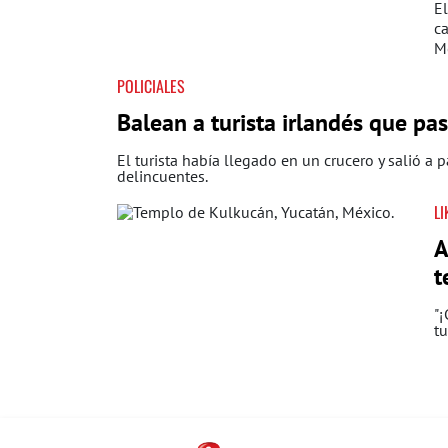
El
ca
M
POLICIALES
Balean a turista irlandés que pas
El turista había llegado en un crucero y salió a 
delincuentes.
LI
A
t
"¡
tu