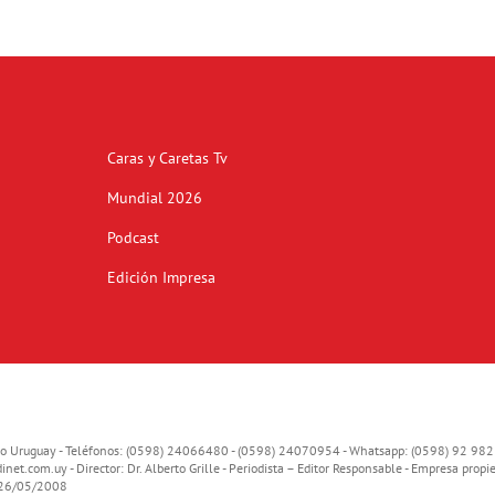
Caras y Caretas Tv
Mundial 2026
Podcast
Edición Impresa
o Uruguay - Teléfonos: (0598) 24066480 - (0598) 24070954 - Whatsapp: (0598) 92 982
inet.com.uy
- Director: Dr. Alberto Grille - Periodista – Editor Responsable - Empresa propie
o 26/05/2008