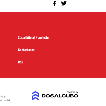
Suscribite al Newsletter
Contactanos
RSS
 986-
taria del