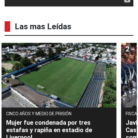
Las mas Leídas
CINCO AÑOS Y MEDIO DE PRISIÓN
FISCA
Mujer fue condenada por tres
Javi
estafas y rapiña en estadio de
Cast
Liverpool
com