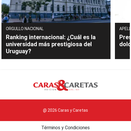
ORGULLO NACIONAL
APELL
Ranking internacional: ¿Cuál es la
Pres
universidad más prestigiosa del
dolo
Uruguay?
@ 2026 Caras y Caretas
Términos y Condiciones