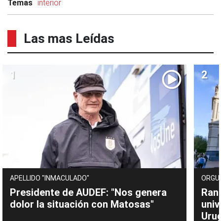
Temas
interior
Las mas Leídas
APELLIDO "INMACULADO"
ORGU
Presidente de AUDEF: "Nos genera
Rank
dolor la situación con Matosas"
univ
Uru