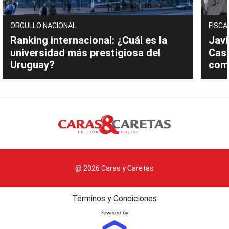
ORGULLO NACIONAL
FISCA
Ranking internacional: ¿Cuál es la
Javi
universidad más prestigiosa del
Cast
Uruguay?
com
@ 2026 Caras y Caretas
Términos y Condiciones