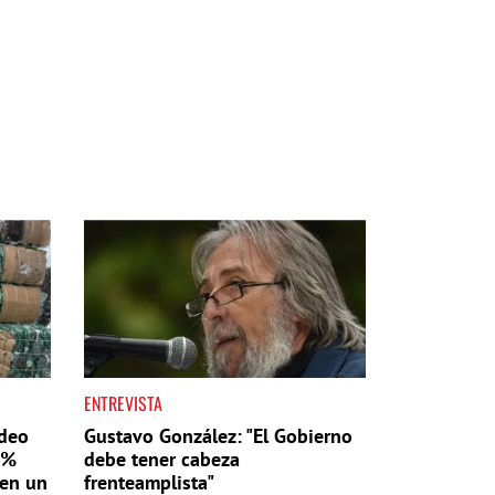
ENTREVISTA
ideo
Gustavo González: "El Gobierno
6%
debe tener cabeza
 en un
frenteamplista"