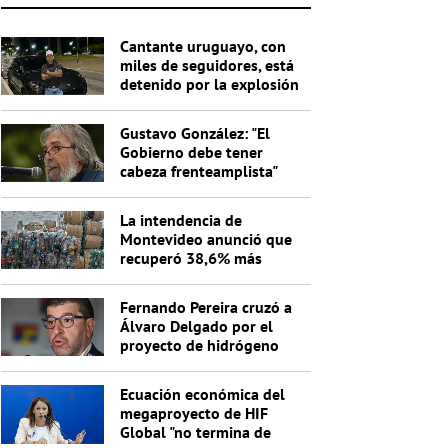
Cantante uruguayo, con
miles de seguidores, está
detenido por la explosión
del cajero
Gustavo González: "El
Gobierno debe tener
cabeza frenteamplista"
La intendencia de
Montevideo anunció que
recuperó 38,6% más
materiales reciclables en
un año
Fernando Pereira cruzó a
Álvaro Delgado por el
proyecto de hidrógeno
verde: "No entiende nada"
Ecuación económica del
megaproyecto de HIF
Global "no termina de