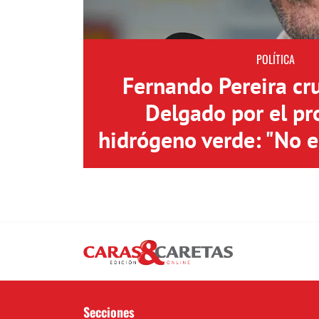
POLÍTICA
Fernando Pereira cr
Delgado por el pr
hidrógeno verde: "No 
Secciones