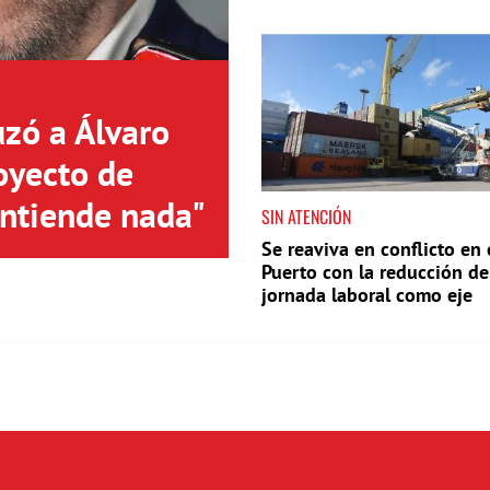
año
uzó a Álvaro
oyecto de
entiende nada"
SIN ATENCIÓN
Se reaviva en conflicto en 
Puerto con la reducción de
jornada laboral como eje