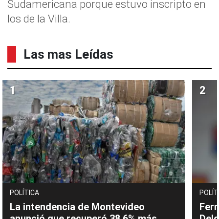
Sudamericana porque estuvo inscripto en
los de la Villa.
Las mas Leídas
POLÍTICA
POLÍT
La intendencia de Montevideo
Fern
anunció que recuperó 38,6% más
Delg