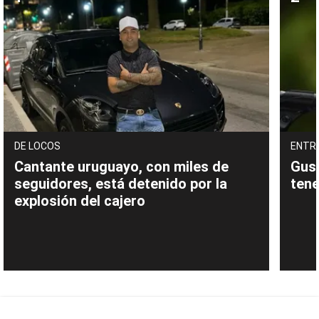
DE LOCOS
ENTR
Cantante uruguayo, con miles de
Gust
seguidores, está detenido por la
tene
explosión del cajero