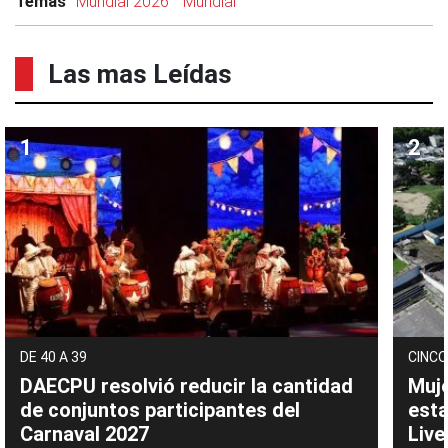
Temas
Mundial 2026
Mundial
Las mas Leídas
DE 40 A 39
CINCO
DAECPU resolvió reducir la cantidad
Muje
de conjuntos participantes del
esta
Carnaval 2027
Live