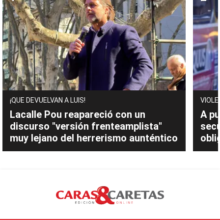
¡QUE DEVUELVAN A LUIS!
VIOLE
Lacalle Pou reapareció con un
A pu
discurso "versión frenteamplista"
sec
muy lejano del herrerismo aunténtico
obli