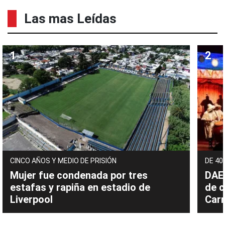
Las mas Leídas
CINCO AÑOS Y MEDIO DE PRISIÓN
DE 40
Mujer fue condenada por tres
DAEC
estafas y rapiña en estadio de
de c
Liverpool
Carn