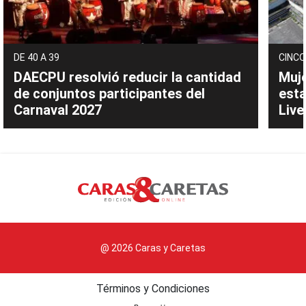
DE 40 A 39
CINCO
DAECPU resolvió reducir la cantidad
Muje
de conjuntos participantes del
esta
Carnaval 2027
Live
@ 2026 Caras y Caretas
Términos y Condiciones