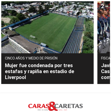
CINCO AÑOS Y MEDIO DE PRISIÓN
FISCA
Mujer fue condenada por tres
Javi
estafas y rapiña en estadio de
Cast
Liverpool
com