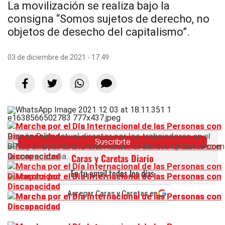
La movilización se realiza bajo la
consigna “Somos sujetos de derecho, no
objetos de desecho del capitalismo”.
03 de diciembre de 2021 - 17:49
Ramón Ruiz, actual director por los trabajadores en el
Suscribite
BPS, y el ex director, Ariel Ferrari, se hicieron presentes en
la convocatoria.
Caras y Caretas Diario
En tu email todos los días
Agregar Caras y Caretas en