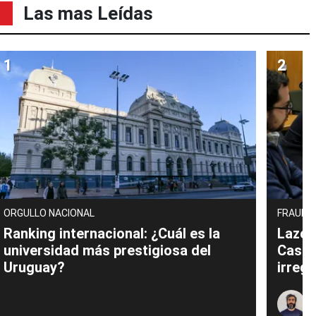
Las mas Leídas
ORGULLO NACIONAL
FRAUDE
Ranking internacional: ¿Cuál es la
Lazo 
universidad más prestigiosa del
Casta
Uruguay?
irreg