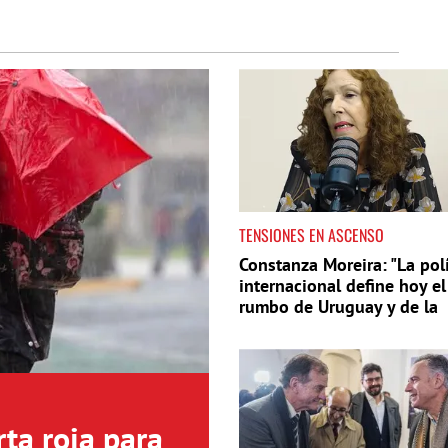
TENSIONES EN ASCENSO
Constanza Moreira: "La polí
internacional define hoy el
rumbo de Uruguay y de la
región"
ta roja para