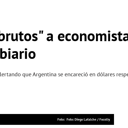
"brutos" a economist
biario
alertando que Argentina se encareció en dólares respe
Foto: Diego Lafalche / FocoUy