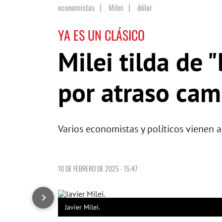
economistas
|
Milei
|
dólar
YA ES UN CLÁSICO
Milei tilda de 
por atraso cam
Varios economistas y políticos vienen 
10 DE FEBRERO DE 2025 - 15:47
Javier Milei.