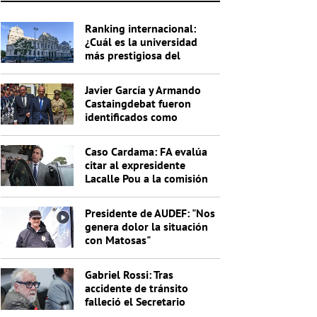
Ranking internacional:
¿Cuál es la universidad
más prestigiosa del
Uruguay?
Javier García y Armando
Castaingdebat fueron
identificados como
indagados en el caso
Cardama
Caso Cardama: FA evalúa
citar al expresidente
Lacalle Pou a la comisión
investigadora
Presidente de AUDEF: "Nos
genera dolor la situación
con Matosas"
Gabriel Rossi: Tras
accidente de tránsito
falleció el Secretario
General de la Junta