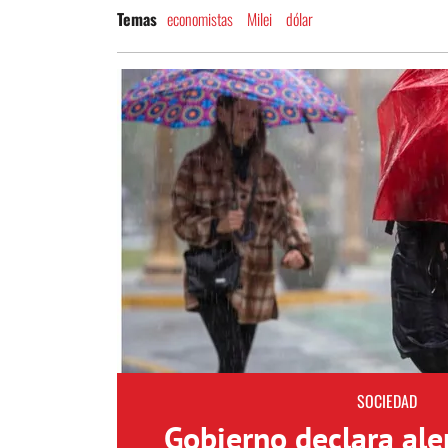
economistas
Milei
dólar
Temas
SOCIEDAD
Gobierno declara aler