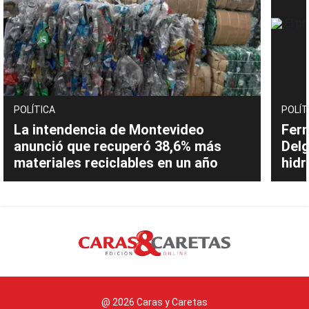
POLÍTICA
POLÍT
La intendencia de Montevideo
Fern
anunció que recuperó 38,6% más
Delg
materiales reciclables en un año
hidr
@ 2026 Caras y Caretas