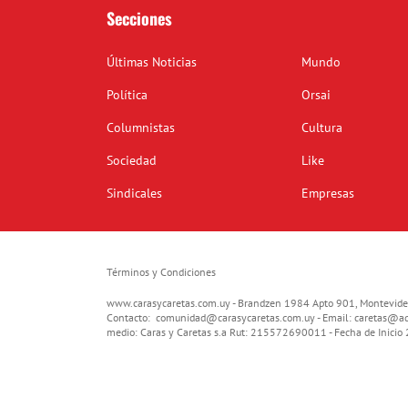
Secciones
Últimas Noticias
Mundo
Política
Orsai
Columnistas
Cultura
Sociedad
Like
Sindicales
Empresas
Términos y Condiciones
www.carasycaretas.com.uy - Brandzen 1984 Apto 901, Montevide
Contacto:
comunidad@carasycaretas.com.uy
- Email:
caretas@ad
medio: Caras y Caretas s.a Rut: 215572690011 - Fecha de Inici