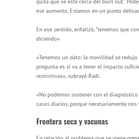
quita que se esté cerca del burn out. “Po
ese aumento. Estamos en un punto delicad
En ese sentido, enfatizó, “t
enemos que conf
diciendo»
«Tenemos un dato: la movilidad se redujo 
pregunta es si va a tener el impacto sufic
restrictivas», subrayó Radi.
«No podemos sostener con el diagnóstico
casos diarios, porque necesariamente nos 
Frontera seca y vacunas
En relación al problema que se viene prese