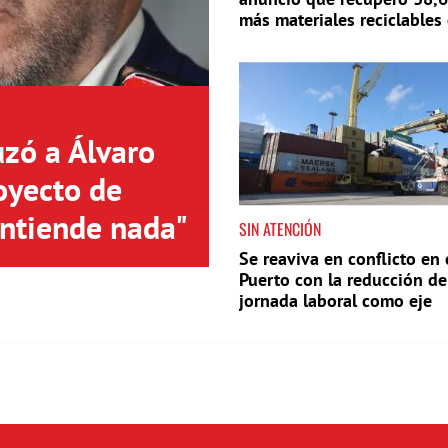
más materiales reciclables
año
uzó a Álvaro
oyecto de
entiende nada"
SIN ATENCIÓN
Se reaviva en conflicto en 
Puerto con la reducción de
jornada laboral como eje