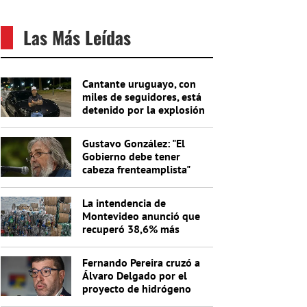
Las Más Leídas
Cantante uruguayo, con
miles de seguidores, está
detenido por la explosión
del cajero
Gustavo González: "El
Gobierno debe tener
cabeza frenteamplista"
La intendencia de
Montevideo anunció que
recuperó 38,6% más
materiales reciclables en
un año
Fernando Pereira cruzó a
Álvaro Delgado por el
proyecto de hidrógeno
verde: "No entiende nada"