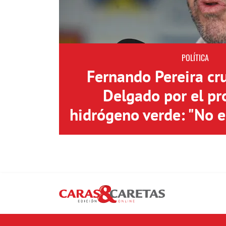
POLÍTICA
Fernando Pereira cr
Delgado por el pr
hidrógeno verde: "No 