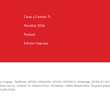
Caras y Caretas Tv
Mundial 2026
Podcast
Edición Impresa
o Uruguay - Teléfonos: (0598) 24066480 - (0598) 24070954 - Whatsapp: (0598) 92 982
inet.com.uy
- Director: Dr. Alberto Grille - Periodista – Editor Responsable - Empresa propie
o 26/05/2008