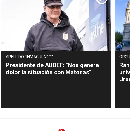
APELLIDO "INMACULADO"
ORGU
Presidente de AUDEF: "Nos genera
Rank
dolor la situación con Matosas"
univ
Uru