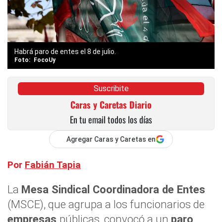
Habrá paro de entes el 8 de julio.
FocoUy
Suscribite
Caras y Caretas Diario
En tu email todos los días
Agregar Caras y Caretas en
Por
Fabián Tapia
La
Mesa Sindical Coordinadora de Entes
(MSCE), que agrupa a los funcionarios de
empresas
públicas, convocó a un
paro