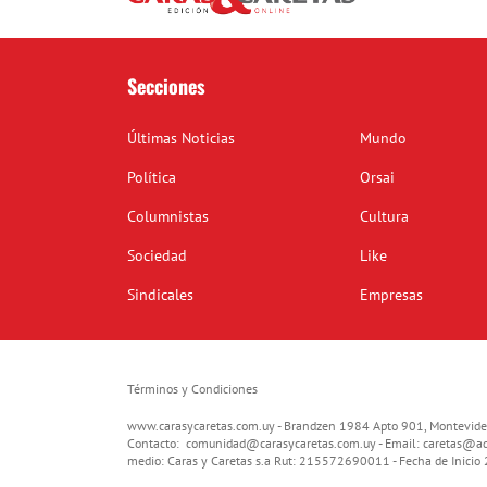
Secciones
Últimas Noticias
Mundo
Política
Orsai
Columnistas
Cultura
Sociedad
Like
Sindicales
Empresas
Términos y Condiciones
www.carasycaretas.com.uy - Brandzen 1984 Apto 901, Montevide
Contacto:
comunidad@carasycaretas.com.uy
- Email:
caretas@ad
medio: Caras y Caretas s.a Rut: 215572690011 - Fecha de Inici