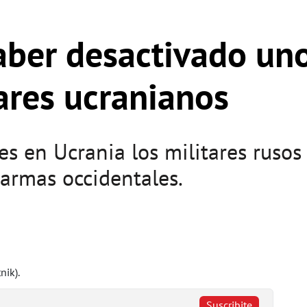
aber desactivado un
tares ucranianos
es en Ucrania los militares ruso
armas occidentales.
Suscribite