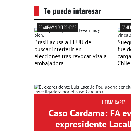
Te puede interesar
SE AGRAVAN DIFERENCIAS
TAMBI
Brasil acusa a EEUU de
Suegr
buscar interferir en
fue 
elecciones tras revocar visa a
carg
embajadora
Chile
ÚLTIMA CARTA
Caso Cardama: FA eva
expresidente Lacal