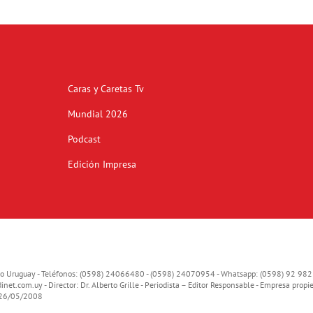
Caras y Caretas Tv
Mundial 2026
Podcast
Edición Impresa
o Uruguay - Teléfonos: (0598) 24066480 - (0598) 24070954 - Whatsapp: (0598) 92 982
inet.com.uy
- Director: Dr. Alberto Grille - Periodista – Editor Responsable - Empresa propie
o 26/05/2008