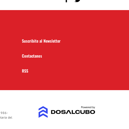
Suscribite al Newsletter
Contactanos
RSS
 986-
taria del