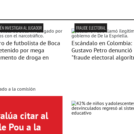
ÉN INVESTIGAN AL JUGADOR
FRAUDE ELECTORAL
o de futbolista de Boca
Escándalo en Colombia:
detenido por mega
Gustavo Petro denunció
amento de droga en
"fraude electoral algorí
lúa citar al
le Pou a la