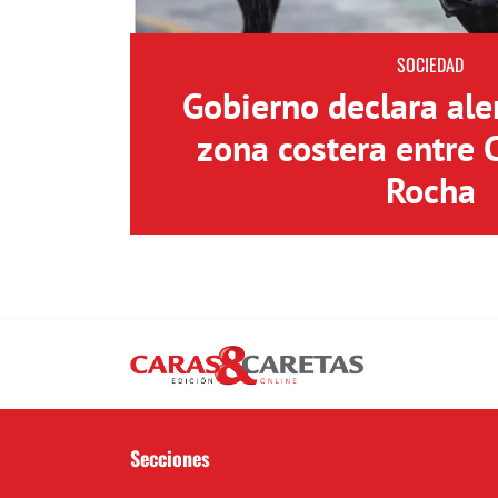
SOCIEDAD
Gobierno declara aler
zona costera entre 
Rocha
Secciones