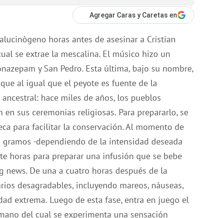
Agregar Caras y Caretas en
o alucinògeno horas antes de asesinar a Cristian
cual se extrae la mescalina. El músico hizo un
clonazepam y San Pedro.
Esta última, bajo su nombre,
que al igual que el peyote es fuente de la
 ancestral: hace miles de años, los pueblos
an en sus ceremonias religiosas.
Para prepararlo, se
seca para facilitar la conservación. Al momento de
50 gramos -dependiendo de la intensidad deseada
iete horas para preparar una infusión que se bebe
ng news.
De una a cuatro horas después de la
arios desagradables, incluyendo mareos, náuseas,
edad extrema.
Luego de esta fase, entra en juego el
 mano del cual se experimenta una sensación