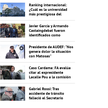
Ranking internacional:
¿Cuál es la universidad
más prestigiosa del
Uruguay?
Javier García y Armando
Castaingdebat fueron
identificados como
indagados en el caso
Cardama
Presidente de AUDEF: "Nos
genera dolor la situación
con Matosas"
Caso Cardama: FA evalúa
citar al expresidente
Lacalle Pou a la comisión
investigadora
Gabriel Rossi: Tras
accidente de tránsito
falleció el Secretario
General de la Junta
Nacional de Drogas