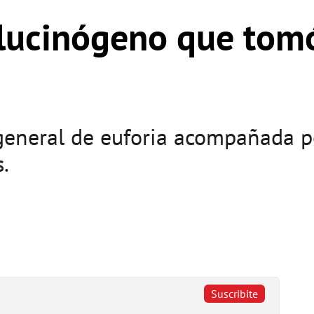
alucinógeno que tomó
eneral de euforia acompañada po
.
Suscribite