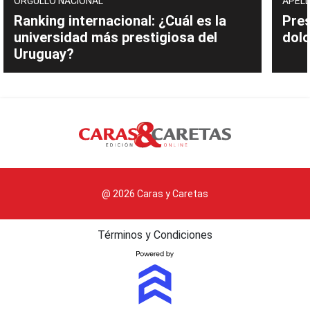
ORGULLO NACIONAL
APELL
Ranking internacional: ¿Cuál es la
Pres
universidad más prestigiosa del
dolo
Uruguay?
@ 2026 Caras y Caretas
Términos y Condiciones