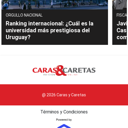
ORGULLO NACIONAL
FISCA
Ranking internacional: ¿Cuál es la
Javi
universidad más prestigiosa del
Cast
Uruguay?
com
@ 2026 Caras y Caretas
Términos y Condiciones