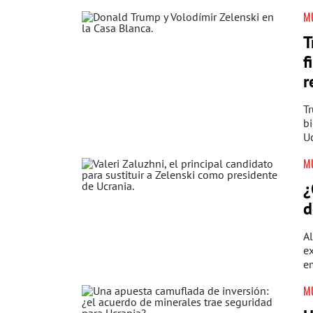
M
T
f
r
Tr
bi
Uc
M
¿
d
Al
ex
em
M