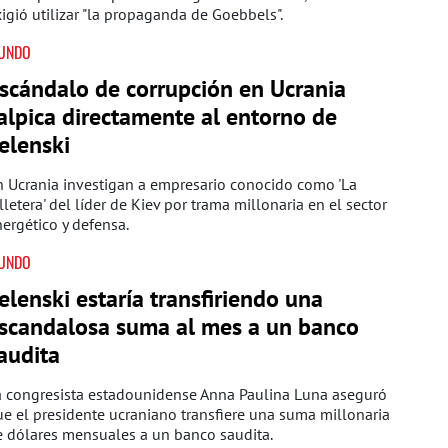
igió utilizar "la propaganda de Goebbels".
UNDO
scándalo de corrupción en Ucrania
alpica directamente al entorno de
elenski
 Ucrania investigan a empresario conocido como 'La
lletera' del líder de Kiev por trama millonaria en el sector
ergético y defensa.
UNDO
elenski estaría transfiriendo una
scandalosa suma al mes a un banco
audita
a congresista estadounidense Anna Paulina Luna aseguró
e el presidente ucraniano transfiere una suma millonaria
e dólares mensuales a un banco saudita.