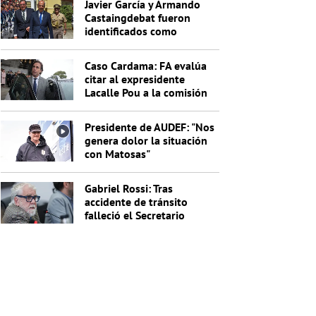
Javier García y Armando
Castaingdebat fueron
identificados como
indagados en el caso
Cardama
Caso Cardama: FA evalúa
citar al expresidente
Lacalle Pou a la comisión
investigadora
Presidente de AUDEF: "Nos
genera dolor la situación
con Matosas"
Gabriel Rossi: Tras
accidente de tránsito
falleció el Secretario
General de la Junta
Nacional de Drogas