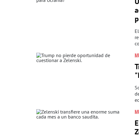
U
a
p
El
re
c
M
T
"
S
de
eq
M
E
Z