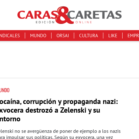
INDICALES
MUNDO
ORSAI
CULTURA
LIKE
EMPR
UNDO
ocaína, corrupción y propaganda nazi:
xvocera destrozó a Zelenski y su
ntorno
lenski no se avergüenza de poner de ejemplo a los nazis
ra impulsar sus políticas. Según su exvocera, una vez