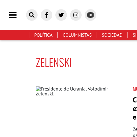
POLÍTICA
COLUMNISTAS
SOCIEDAD
S
ZELENSKI
M
C
e
e
Ze
pa