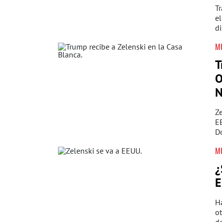
Tr
el
di
M
T
O
N
Ze
EE
D
M
¿
E
H
ot